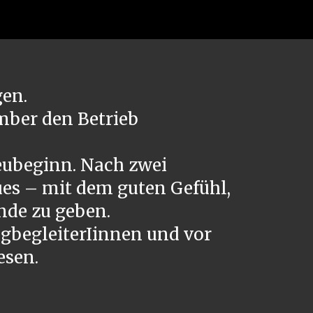
ion
gen.
mber den Betrieb
Neubeginn. Nach zwei
ues – mit dem guten Gefühl,
nde zu geben.
egbegleiterIinnen und vor
esen.