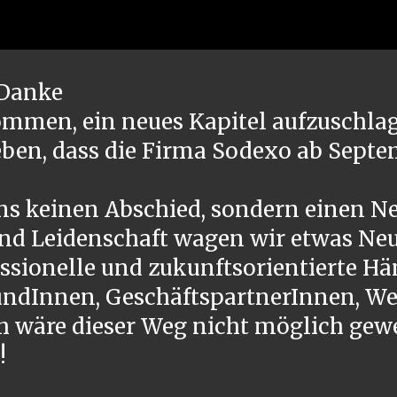
ip to main content
Skip to navigat
 Danke
ommen, ein neues Kapitel aufzuschla
ben, dass die Firma Sodexo ab Septe
 uns keinen Abschied, sondern einen 
und Leidenschaft wagen wir etwas Ne
sionelle und zukunftsorientierte Hä
KundInnen, GeschäftspartnerInnen, W
h wäre dieser Weg nicht möglich gew
!